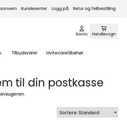
rsonvern
Kundesenter
Logg på
Retur og feilbestilling
Konto
Handlevogn
Tilbudsvarer
Hvitevaretilbehør
em til din postkasse
tøvsugeren.