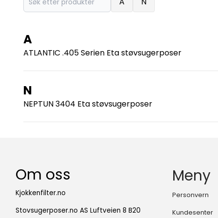
A
N
A
ATLANTIC .405 Serien Eta støvsugerposer
N
NEPTUN 3404 Eta støvsugerposer
Om oss
Meny
Kjokkenfilter.no
Personvern
Stovsugerposer.no AS Luftveien 8 B20
Kundesenter