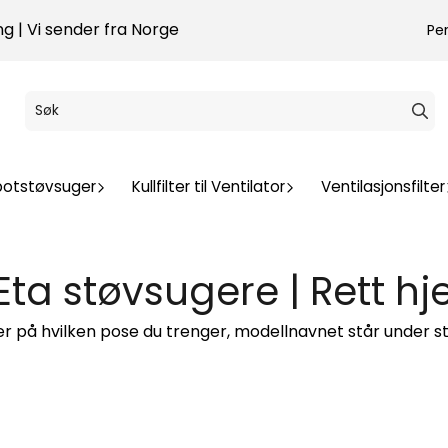
g | Vi sender fra Norge
Pe
botstøvsuger
Kullfilter til Ventilator
Ventilasjonsfilter
Eta støvsugere | Rett hj
ker på hvilken pose du trenger, modellnavnet står under s