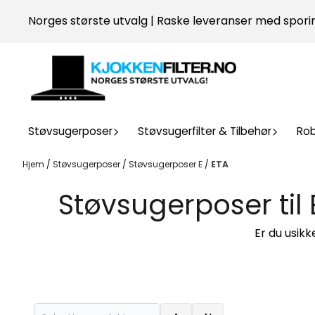
Hopp til innhold
Norges største utvalg | Raske leveranser med sporin
Støvsugerposer
Støvsugerfilter & Tilbehør
Ro
Hjem
/
Støvsugerposer
/
Støvsugerposer E
/
ETA
Støvsugerposer til 
Er du usik