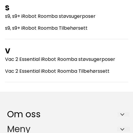
S
s9, s9+ iRobot Roomba støvsugerposer
s9, s9+ iRobot Roomba Tilbehørsett
V
Vac 2 Essential iRobot Roomba støvsugerposer
Vac 2 Essential iRobot Roomba Tilbehørssett
Om oss
Kjokkenfilter.no
Meny