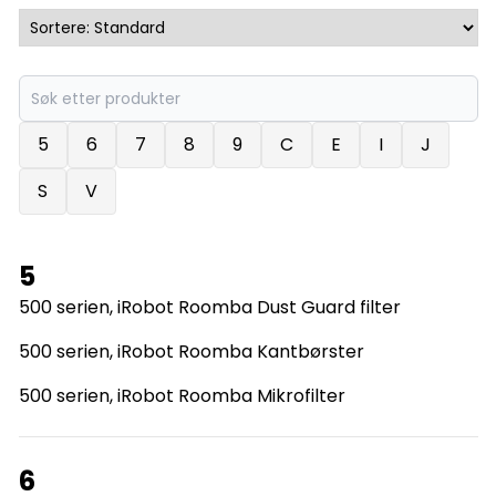
5
6
7
8
9
C
E
I
J
S
V
5
500 serien, iRobot Roomba Dust Guard filter
500 serien, iRobot Roomba Kantbørster
500 serien, iRobot Roomba Mikrofilter
6