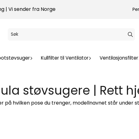
g | Vi sender fra Norge
Pe
botstøvsuger
Kullfilter til Ventilator
Ventilasjonsfilter
ula støvsugere | Rett h
ker på hvilken pose du trenger, modellnavnet står under s