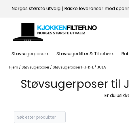
Hopp til innhold
Norges største utvalg | Raske leveranser med sporin
Støvsugerposer
Støvsugerfilter & Tilbehør
Ro
Hjem
/
Støvsugerposer
/
Støvsugerposer I-J-K-L
/
JULA
Støvsugerposer til J
Er du usik