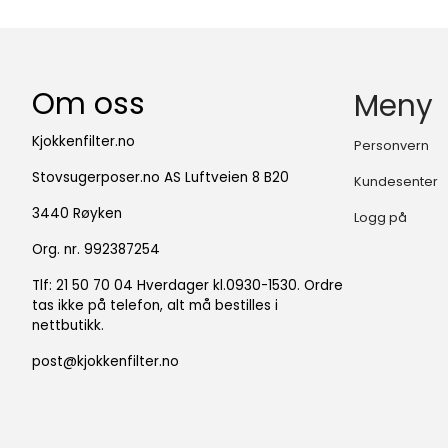
Om oss
Meny
Kjokkenfilter.no
Personvern
Stovsugerposer.no AS Luftveien 8 B20
Kundesenter
3440 Røyken
Logg på
Org. nr. 992387254
Tlf:
21 50 70 04 Hverdager kl.0930-1530. Ordre
tas ikke på telefon, alt må bestilles i
nettbutikk.
post@kjokkenfilter.no